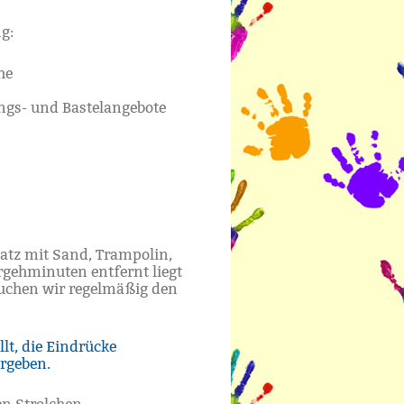
g:
he
ungs- und Bastelangebote
latz mit Sand, Trampolin,
rgehminuten entfernt liegt
suchen wir regelmäßig den
lt, die Eindrücke
rgeben.