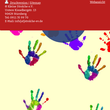
Webansicht
Druckversion
|
Sitemap
© Kleine Strolche e.V.
Untere Kieselbergstr. 13
90429 Nürnberg
Tel: 0911 35 99 70
E-Mail: info[at]strolche-ev.de