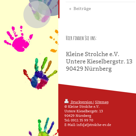
Beiträge
Hier finden Sie uns:
Kleine Strolche e.V.
Untere Kieselbergstr. 13
90429 Nürnberg
Druckversion
|
Sitemap
© Kleine Strolche e.V.
Untere Kieselbergstr. 13
90429 Nürnberg
Tel: 0911 35 99 70
E-Mail: info[at]strolche-ev.de