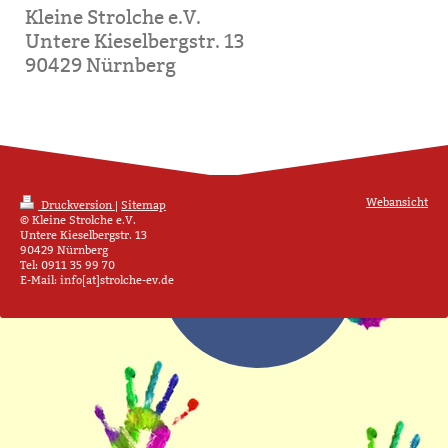
Kleine Strolche e.V.
Untere Kieselbergstr. 13
90429 Nürnberg
Webansicht
Druckversion
|
Sitemap
© Kleine Strolche e.V.
Untere Kieselbergstr. 13
90429 Nürnberg
Tel: 0911 35 99 70
E-Mail: info[at]strolche-ev.de