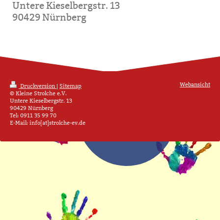
Untere Kieselbergstr. 13
90429 Nürnberg
Webansicht
Druckversion
|
Sitemap
© Kleine Strolche e.V.
Untere Kieselbergstr. 13
90429 Nürnberg
Tel: 0911 35 99 70
E-Mail: info[at]strolche-ev.de